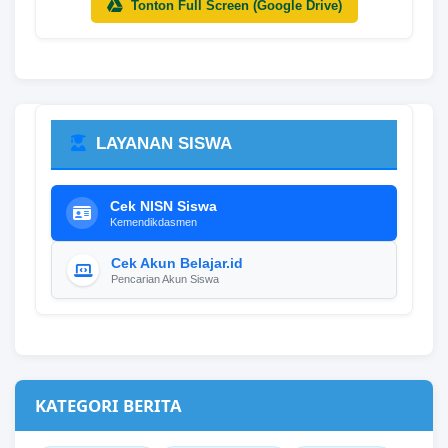
Tonton Full Screen (Google Drive)
LAYANAN SISWA
Cek NISN Siswa
Kemendikdasmen
Cek Akun Belajar.id
Pencarian Akun Siswa
KATEGORI BERITA